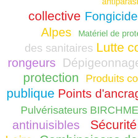
antiparasi
collective
Fongicide
Alpes
Matériel de prot
Lutte c
des sanitaires
rongeurs
Dépigeonnag
protection
Produits co
publique
Points d'ancra
Pulvérisateurs BIRCHM
Sécurité
antinuisibles