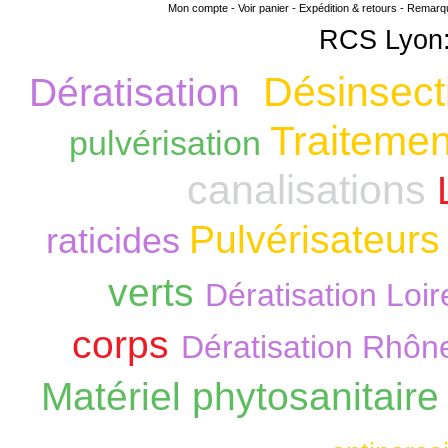
Mon compte
-
Voir panier
-
Expédition & retours
-
Remarque
RCS Lyon:
Désinsect
Dératisation
Traitemen
pulvérisation
canalisations
Pulvérisateurs
raticides
verts
Dératisation Loir
corps
Dératisation Rhôn
Matériel phytosanitair