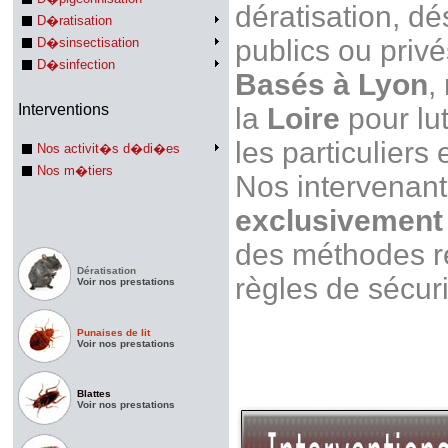
dératisation, dé
D�ratisation
publics ou privé
D�sinsectisation
D�sinfection
Basés à Lyon
,
Interventions
la
Loire
pour lut
les particuliers
Nos activit�s d�di�es
Nos m�tiers
Nos intervenan
exclusivement 
des méthodes r
Dératisation
règles de sécuri
Voir nos prestations
Punaises de lit
Voir nos prestations
Blattes
Voir nos prestations