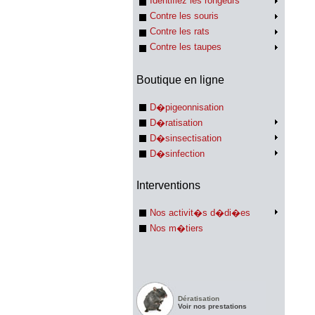
Identifiez les rongeurs
Contre les souris
Contre les rats
Contre les taupes
Boutique en ligne
D�pigeonnisation
D�ratisation
D�sinsectisation
D�sinfection
Interventions
Nos activit�s d�di�es
Nos m�tiers
Dératisation
Voir nos prestations