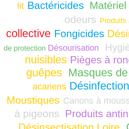
Bactéricides
Matériel
lit
odeurs
Produits 
collective
Fongicides
Dési
Hygiè
Désourisation
de protection
nuisibles
Pièges à ro
guêpes
Masques de 
Désinfection
acariens
Moustiques
Canons à mous
à pigeons
Produits anti
Désinsectisation Loire