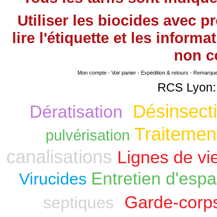
Utiliser les biocides avec 
lire l'étiquette et les infor
non
co
Mon compte
-
Voir panier
-
Expédition & retours
-
Remarque s
RCS Lyon:
Désinsecti
Dératisation
Traitement
pulvérisation
canalisations
Lignes de vi
Entretien d'espa
Virucides
Garde-corp
septiques