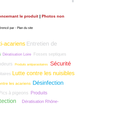
 concernant le produit
|
Photos non
érencé par
-
Plan du site
i-acariens
Entretien de
s
Fosses septiques
Dératisation Loire
Sécurité
odeurs
Produits antiparasitaires
Lutte contre les nuisibles
taires
Désinfection
ontre les acariens
Pics à pigeons
Produits
ection
Dératisation Rhône-