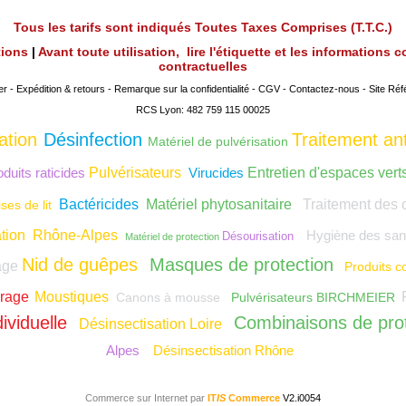
Tous les tarifs sont indiqués Toutes Taxes Comprises (T.T.C.)
utions
|
Avant toute utilisation, lire l'étiquette et les informations
contractuelles
er
-
Expédition & retours
-
Remarque sur la confidentialité
-
CGV
-
Contactez-nous
-
Site Réf
RCS Lyon: 482 759 115 00025
ation
Désinfection
Traitement ant
Matériel de pulvérisation
duits raticides
Pulvérisateurs
Virucides
Entretien d'espaces vert
Bactéricides
Matériel phytosanitaire
Traitement des 
ses de lit
ation Rhône-Alpes
Hygiène des sani
Désourisation
Matériel de protection
Nid de guêpes
Masques de protection
age
Produits c
crage
Moustiques
Canons à mousse
Pulvérisateurs BIRCHMEIER
ividuelle
Combinaisons de prot
Désinsectisation Loire
Alpes
Désinsectisation Rhône
Commerce sur Internet par
IT
IS
Commerce
V2.i0054