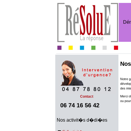
Dér
Nos
Notre g
dévelop
des int
Contact
Merci d
ou pour
06 74 16 56 42
Nos activit�s d�di�es