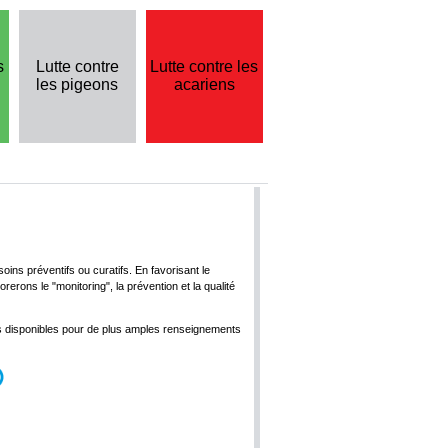
s
Lutte contre
Lutte contre les
les pigeons
acariens
s préventifs ou curatifs. En favorisant le
erons le "monitoring", la prévention et la qualité
s disponibles pour de plus amples renseignements