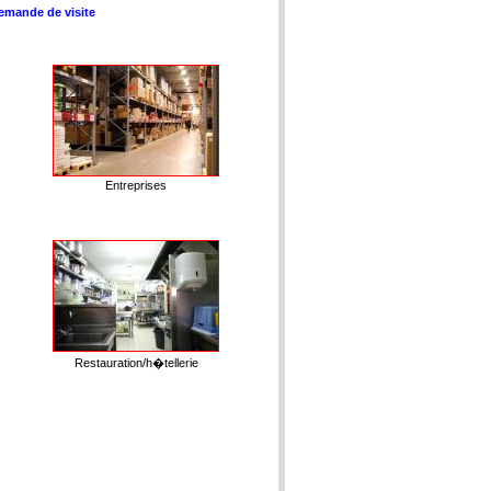
emande de visite
Entreprises
Restauration/h�tellerie