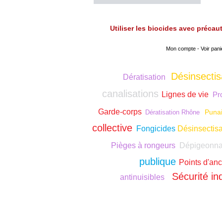
Utiliser les biocides avec préca
Mon compte
-
Voir pani
Désinsectis
Dératisation
canalisations
Lignes de vie
Pro
Garde-corps
Punai
Dératisation Rhône
collective
Fongicides
Désinsectis
Pièges à rongeurs
Dépigeonn
publique
Points d'an
Sécurité ind
antinuisibles