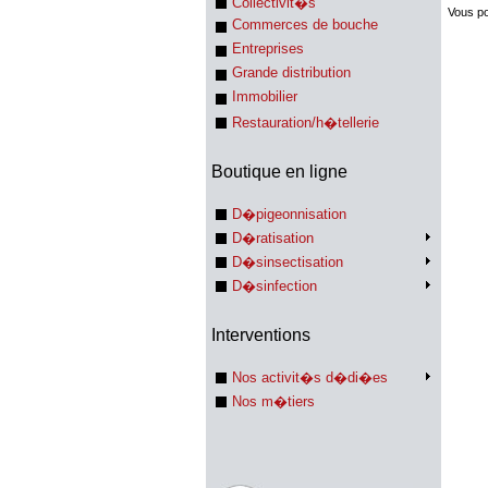
Collectivit�s
Vous po
Commerces de bouche
Entreprises
Grande distribution
Immobilier
Restauration/h�tellerie
Boutique en ligne
D�pigeonnisation
D�ratisation
D�sinsectisation
D�sinfection
Interventions
Nos activit�s d�di�es
Nos m�tiers