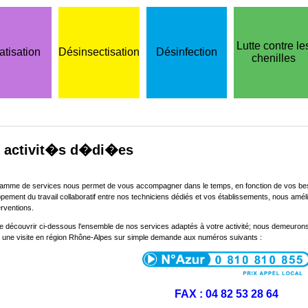
Lutte contre le
atisation
Désinsectisation
Désinfection
chenilles
 activit�s d�di�es
amme de services nous permet de vous accompagner dans le temps, en fonction de vos besoin
pement du travail collaboratif entre nos techniciens dédiés et vos établissements, nous amélior
erventions.
e découvrir ci-dessous l'ensemble de nos services adaptés à votre activité; nous demeuron
 une visite en région Rhône-Alpes sur simple demande aux numéros suivants :
FAX : 04 82 53 28 64