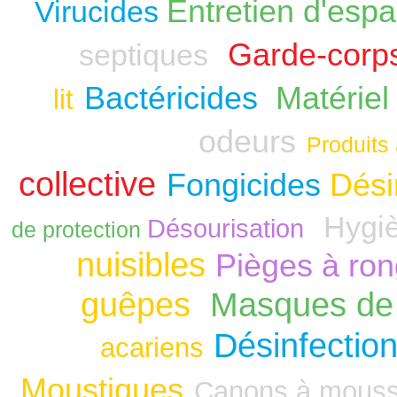
Entretien d'espa
Virucides
Garde-corp
septiques
Bactéricides
Matériel
lit
odeurs
Produits 
collective
Fongicides
Dési
Hygiè
Désourisation
de protection
nuisibles
Pièges à ro
guêpes
Masques de 
Désinfection
acariens
Moustiques
Canons à mous