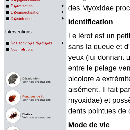
D�ratisation
des Myoxidae proch
D�sinsectisation
D�sinfection
Identification
Interventions
Le lérot est un pe
Nos activit�s d�di�es
sans la queue et d
Nos m�tiers
yeux (lui donnant 
entre le pelage ven
bicolore à extrémit
Dératisation
Voir nos prestations
aisément. Il fait p
Punaises de lit
myoxidae) et possè
Voir nos prestations
dents pointues de 
Blattes
Voir nos prestations
Mode de vie