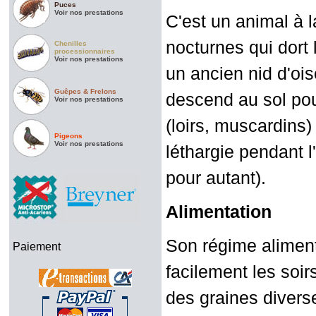
Puces
Voir nos prestations
C'est un animal à l
nocturnes qui dort 
Chenilles
processionnaires
Voir nos prestations
un ancien nid d'ois
Guêpes & Frelons
descend au sol po
Voir nos prestations
(loirs, muscardins)
Pigeons
Voir nos prestations
léthargie pendant l
pour autant).
Alimentation
Son régime aliment
Paiement
facilement les soirs
des graines divers