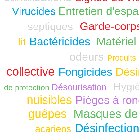
Entretien d'espa
Virucides
Garde-corp
septiques
Bactéricides
Matériel
lit
odeurs
Produits 
collective
Fongicides
Dési
Hygiè
Désourisation
de protection
nuisibles
Pièges à ro
guêpes
Masques de 
Désinfection
acariens