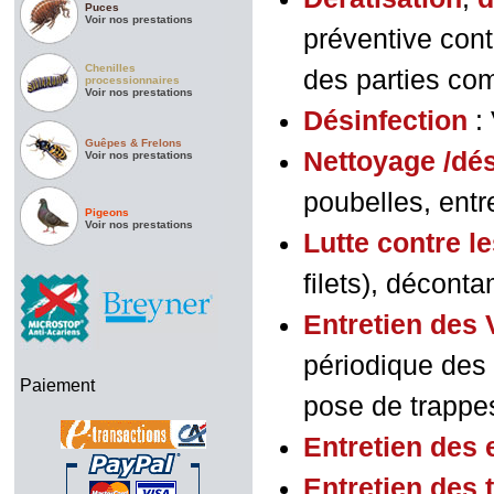
Puces
Voir nos prestations
préventive cont
Chenilles
des parties com
processionnaires
Voir nos prestations
D
ésinfection
: 
Guêpes & Frelons
Nettoyage /dé
Voir nos prestations
poubelles, entr
Pigeons
Voir nos prestations
Lutte contre l
filets), décont
Entretien de
périodique des
Paiement
pose de trappes
Entretien des 
Entretien des 