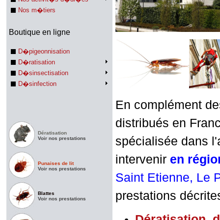
Nos m�tiers
Boutique en ligne
D�pigeonnisation
D�ratisation
D�sinsectisation
D�sinfection
En complément des 
distribués en Franc
Dératisation
spécialisée dans l'
Voir nos prestations
intervenir
en régi
Punaises de lit
Voir nos prestations
Saint Etienne, Le 
prestations décrite
Blattes
Voir nos prestations
Dératisation
,
d