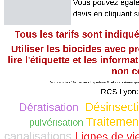
Vous pouvez égalem
devis en cliquant su
Tous les tarifs sont indiqu
Utiliser les biocides avec 
lire l'étiquette et les infor
non
co
Mon compte
-
Voir panier
-
Expédition & retours
-
Remarque s
RCS Lyon:
Désinsecti
Dératisation
Traitement
pulvérisation
canalisations
Lignes de vi