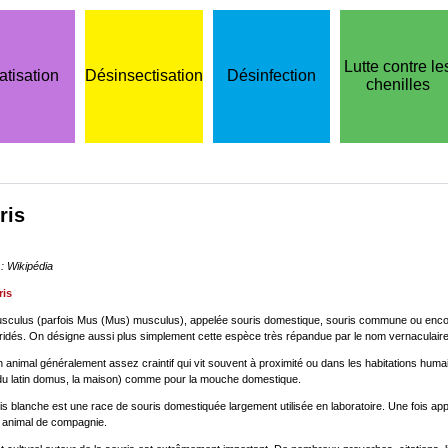
Lutte contre le
atisation
Désinsectisation
Désinfection
chenilles
ris
: Wikipédia
ris
culus (parfois Mus (Mus) musculus), appelée souris domestique, souris commune ou encore so
idés. On désigne aussi plus simplement cette espèce très répandue par le nom vernaculaire p
n animal généralement assez craintif qui vit souvent à proximité ou dans les habitations huma
du latin domus, la maison) comme pour la mouche domestique.
is blanche est une race de souris domestiquée largement utilisée en laboratoire. Une fois app
animal de compagnie.