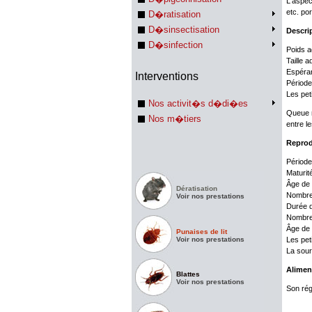
L'aspec
etc. po
D�ratisation
D�sinsectisation
Descrip
D�sinfection
Poids a
Taille a
Espéran
Interventions
Période 
Les pet
Nos activit�s d�di�es
Queue m
Nos m�tiers
entre le
Reprod
Période
Maturit
Âge de 
Dératisation
Nombre 
Voir nos prestations
Durée d
Nombre 
Âge de 
Punaises de lit
Voir nos prestations
Les pet
La sour
Alimen
Blattes
Voir nos prestations
Son rég