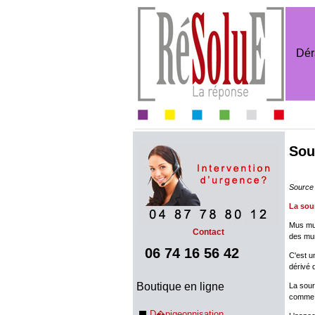
Dér
Sou
Source 
La sou
Mus mus
Contact
des mur
06 74 16 56 42
C'est u
dérivé 
Boutique en ligne
La sour
comme 
D�pigeonnisation