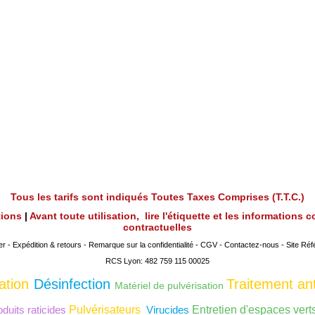
Tous les tarifs sont indiqués Toutes Taxes Comprises (T.T.C.)
utions
|
Avant toute utilisation, lire l'étiquette et les informations
contractuelles
er
-
Expédition & retours
-
Remarque sur la confidentialité
-
CGV
-
Contactez-nous
-
Site Réf
RCS Lyon: 482 759 115 00025
ation
Désinfection
Traitement ant
Matériel de pulvérisation
duits raticides
Pulvérisateurs
Virucides
Entretien d'espaces vert