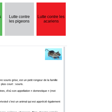
s
Lutte contre
Lutte contre les
les pigeons
acariens
uris grise, est un petit rongeur de la famille
lus court : souris.
ines, d'où son appellation « domestique » (mot
rivoisé c'est un animal qui est apprécié également