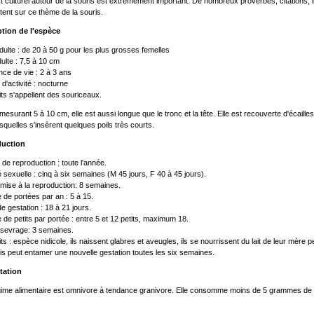
t culturel autour de la souris est extrêmement important. De nombreux proverbes, citations, 
rtent sur ce thème de la souris.
tion de l'espèce
dulte : de 20 à 50 g pour les plus grosses femelles
dulte : 7,5 à 10 cm
ce de vie : 2 à 3 ans
d'activité : nocturne
its s'appellent des souriceaux.
esurant 5 à 10 cm, elle est aussi longue que le tronc et la tête. Elle est recouverte d'écai
squelles s'insèrent quelques poils très courts.
uction
 de reproduction : toute l'année.
é sexuelle : cinq à six semaines (M 45 jours, F 40 à 45 jours).
mise à la reproduction: 8 semaines.
de portées par an : 5 à 15.
e gestation : 18 à 21 jours.
de petits par portée : entre 5 et 12 petits, maximum 18.
sevrage: 3 semaines.
its : espèce nidicole, ils naissent glabres et aveugles, ils se nourrissent du lait de leur mère
is peut entamer une nouvelle gestation toutes les six semaines.
tation
ime alimentaire est omnivore à tendance granivore. Elle consomme moins de 5 grammes de no