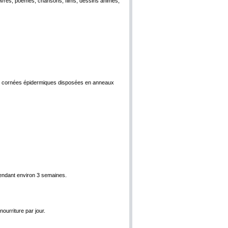
livres, poèmes, chansons, films, dessins animés,
lles cornées épidermiques disposées en anneaux
 pendant environ 3 semaines.
urriture par jour.