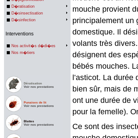
D�ratisation
mouche provient du
D�sinsectisation
principalement un
D�sinfection
domestique. Il dés
Interventions
volants très diver
Nos activit�s d�di�es
Nos m�tiers
désignent des espè
bébés mouches. La
l'asticot. La duré
Dératisation
bien sûr, mais de
Voir nos prestations
ont une durée de vi
Punaises de lit
Voir nos prestations
pour la femelle).
On
Blattes
Ce sont des insec
Voir nos prestations
mouche domestique 