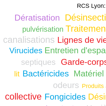
RCS Lyon:
Désinsecti
Dératisation
Traitement
pulvérisation
canalisations
Lignes de vi
Entretien d'espa
Virucides
Garde-corp
septiques
Bactéricides
Matériel
lit
odeurs
Produits 
collective
Fongicides
Dési