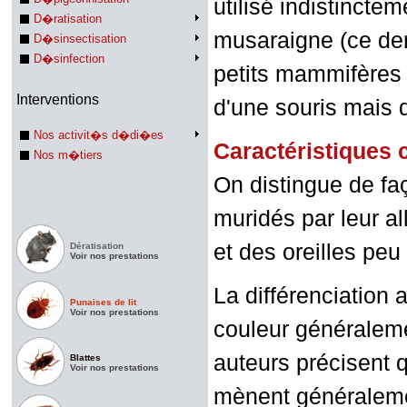
utilisé indistincte
D�ratisation
musaraigne (ce dern
D�sinsectisation
D�sinfection
petits mammifères 
Interventions
d'une souris mais 
Nos activit�s d�di�es
Caractéristique
Nos m�tiers
On distingue de fa
muridés par leur al
et des oreilles pe
Dératisation
Voir nos prestations
La différenciation 
Punaises de lit
Voir nos prestations
couleur généraleme
auteurs précisent q
Blattes
Voir nos prestations
mènent généraleme