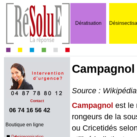
Dératisation
Désinsectisa
Campagnol
Source : Wikipédia
Contact
Campagnol
est le
06 74 16 56 42
rongeurs de la sous
Boutique en ligne
ou Cricetidés selo
D�pigeonnisation