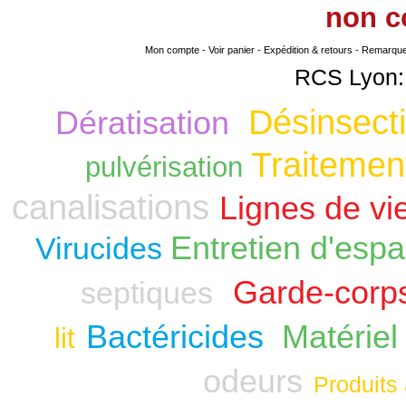
non
co
Mon compte
-
Voir panier
-
Expédition & retours
-
Remarque s
RCS Lyon:
Désinsecti
Dératisation
Traitement
pulvérisation
canalisations
Lignes de vi
Entretien d'espa
Virucides
Garde-corp
septiques
Bactéricides
Matériel
lit
odeurs
Produits 