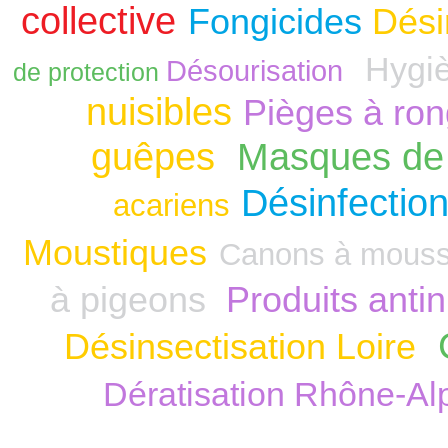
collective
Fongicides
Dési
Hygiè
Désourisation
de protection
nuisibles
Pièges à ro
guêpes
Masques de 
Désinfection
acariens
Moustiques
Canons à mous
à pigeons
Produits anti
Désinsectisation Loire
Dératisation Rhône-Al