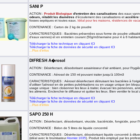
SANI P
ACTION :
Produit Biologique
d'entretien des canalisations
des eaux vannes
odeurs, rétablit les diamètres
d'écoulement des canalisations et
accélère 
fosses septiques et toutes eaux.
Idéal pour les maisons, résidences de vac
CONTENANCE : Carton de 2 kg de poudre
CARACTERISTIQUES : Bactéries présentées sous forme de poudre utilisable
d'eaux vannes) et en entretien courant (50g/m3/semaine pour 4 à 6 habitan
Télécharger la fiche technique en cliquant ICI
Télécharger la fiche de données de sécurité en cliquant ICI
...Plus d'infos
DIFRESH A�rosol
ACTION : Désinfectant, désodorisant assainisseur d'air ambiant, pour l'hygi
CONTENANCE : Aérosol de 150 ml pouvant traiter jusqu'à 100m3
CARACTERISTIQUES : Aérosol désinfectant détruisant les bactéries à l'origi
d'utiliser l'aérosol en de petites pulvérisations ou en usage unique (en bloqu
usage unique : bien
cloisonner les lieux à traiter, évacuer les personnes, an
les aliments. Enclencher le diffuseur et quitter les lieux. Bien ventiler le loc
Télécharger la fiche technique en cliquant ICI
Télécharger la fiche de données de sécurité en cliquant ICI
...Plus d'infos
SAPO 250 H
ACTION : Désinfectant, désodorisant, virucide, bactéricide, fongicide, pour l'h
CONTENANCE : Bidon de 5 litres de liquide concentré
CARACTERISTIQUES : Désinfectant, désodorisant liquide concentré à diluer a
(idéal avec le brumisateur
Atomist 1035
). Produit très employé par les profes