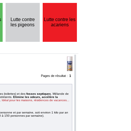
s
Lutte contre
Lutte contre les
les pigeons
acariens
Pages de résultat :
1
 (toilettes) et des
fosses septiques
. Mélande de
utriments.
Elimine les odeurs,
accélère la
x.
Idéal pour les maisons, résidences de vacances...
rsonne et par semaine, soit environ 1 kilo par an
00 à 150 personnes par semaine).