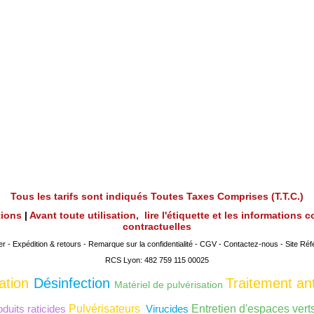
Tous les tarifs sont indiqués Toutes Taxes Comprises (T.T.C.)
utions
|
Avant toute utilisation, lire l'étiquette et les informations
contractuelles
er
-
Expédition & retours
-
Remarque sur la confidentialité
-
CGV
-
Contactez-nous
-
Site Réf
RCS Lyon: 482 759 115 00025
ation
Désinfection
Traitement ant
Matériel de pulvérisation
duits raticides
Pulvérisateurs
Virucides
Entretien d'espaces vert