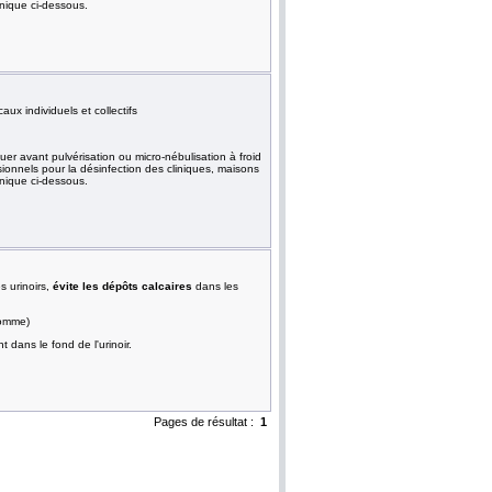
hnique ci-dessous.
aux individuels et collectifs
r avant pulvérisation ou micro-nébulisation à froid
sionnels pour la désinfection des cliniques, maisons
hnique ci-dessous.
s urinoirs,
évite les dépôts calcaires
dans les
pomme)
 dans le fond de l'urinoir.
Pages de résultat :
1