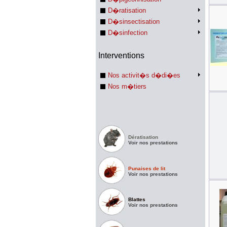
D�ratisation
D�sinsectisation
D�sinfection
Interventions
Nos activit�s d�di�es
Nos m�tiers
Dératisation
Voir nos prestations
Punaises de lit
Voir nos prestations
Blattes
Voir nos prestations