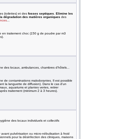
 (toilettes) et des
fosses septiques
.
Elimine les
la dégradation des matières organiques
des
ances
...
 en traitement choc (150 g de poudre par m3
ts).
ène des locaux, ambulances, chambres d'hôtels...
ne de contaminations malodorantes. Il est possible
ant la languette de diffusion). Dans le cas d'un
imaux, aquariums et plantes vertes, retirer
al après traitement (minimum 2 à 3 heures).
ygiène des locaux individuels et collectifs
vant pulvérisation ou micro-nébulisation à froid
sionnels pour la désinfection des cliniques, maisons