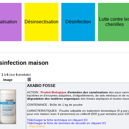
Lutte contre le
atisation
Désinsectisation
Désinfection
chenilles
infection maison
r
1
à
6
(sur
6
produits)
Image
AXABIO FOSSE
ACTION :
Produit Biologique
d'entretien des canalisations
des eaux vannes
bactéries et d'enzymes adaptées, d'oligoéléments, de sels minéraux et de n
dégradation des matières organiques
des fosses septiques et toutes eau
CONTENANCE : Boîte de 1 kg de poudre
CARACTERISTIQUES : Poudre utilisable en traitement domestique (5 g par pe
pour une maison avec 4 personnes) ou collectif (500 g par semaine pour 1
Télécharger la fiche technique en cliquant ICI
Télécharger la fiche de données de sécurité en cliquant ICI
...Plus d'infos