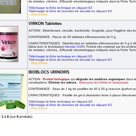
de retraites, crèches...Efficacité microbiologique indiquée dans la Fiche Tec
Télécharger la fiche technique en cliquant ICI
Télécharger la fiche de données de sécurité en cliquant ICI
...Plus d'infos
VIRKON Tablettes
ACTION : Désinfectant, virucide, bactéricide, fongicide, pour l'hygiène des loc
CONTENANCE : Flacon de 50 tablettes effervescentes de 5 g
CARACTERISTIQUES : Désinfectant en tablettes effervescentes de 5 g à dilue
(idéal avec le brumisateur
Atomist 1035
). Produit très employé par les profes
de retraites, crèches...Efficacité microbiologique indiquée dans la Fiche Tec
Télécharger la fiche technique en cliquant ICI
Télécharger la fiche de données de sécurité en cliquant ICI
...Plus d'infos
BIOBLOCS URINOIRS
ACTION :
Produit biologique
qui
dégrade les matières organiques
dans le
canalisations.
Elimine les odeurs
.
Idéal pour les hôtels et restaurants
.
CONTENANCE : Seau de 1 kg de pastilles de 40 à 50 g chacune (parfum 
CARACTERISTIQUES : Pastille de gel à dissolution lente à placer directement
Télécharger la fiche technique en cliquant ICI
Télécharger la fiche de données de sécurité en cliquant ICI
...Plus d'infos
r
1
à
6
(sur
6
produits)