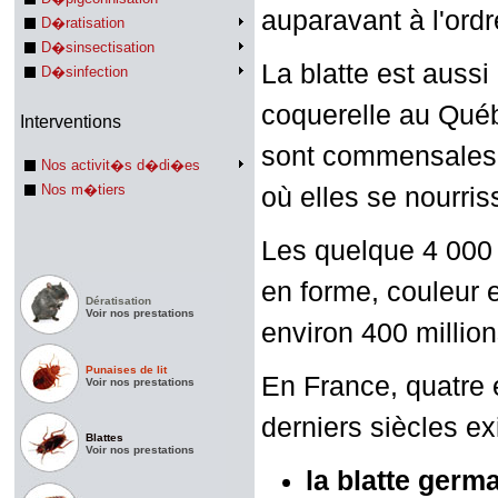
auparavant à l'ord
D�ratisation
D�sinsectisation
La blatte est auss
D�sinfection
coquerelle au Québ
Interventions
sont commensales d
Nos activit�s d�di�es
Nos m�tiers
où elles se nourris
Les quelque 4 000 
en forme, couleur et
Dératisation
Voir nos prestations
environ 400 millio
Punaises de lit
En France, quatre 
Voir nos prestations
derniers siècles exi
Blattes
Voir nos prestations
la blatte ger