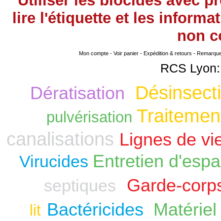
Utiliser les biocides avec 
lire l'étiquette et les infor
non
co
Mon compte
-
Voir panier
-
Expédition & retours
-
Remarque s
RCS Lyon:
Désinsecti
Dératisation
Traitement
pulvérisation
canalisations
Lignes de vi
Entretien d'espa
Virucides
Garde-corp
septiques
Bactéricides
Matériel
lit