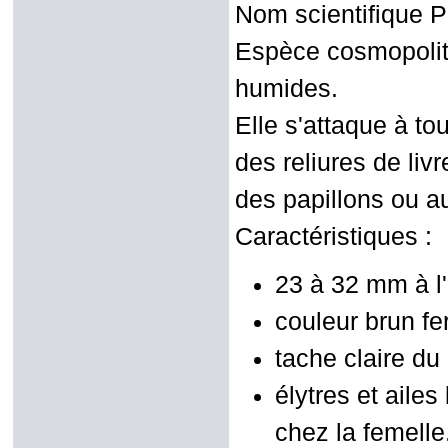
Nom scientifique P
Espèce cosmopolite
humides.
Elle s'attaque à to
des reliures de liv
des papillons ou 
Caractéristiques :
23 à 32 mm à l'
couleur brun fe
tache claire d
élytres et aile
chez la femelle