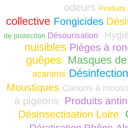
odeurs
Produits 
collective
Fongicides
Dési
Hygiè
Désourisation
de protection
nuisibles
Pièges à ro
guêpes
Masques de 
Désinfection
acariens
Moustiques
Canons à mous
à pigeons
Produits anti
Désinsectisation Loire
Dératisation Rhône-Al