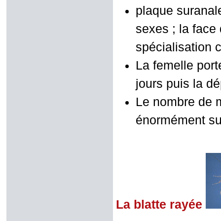
plaque suranal
sexes ; la fac
spécialisation 
La femelle por
jours puis la d
Le nombre de mu
énormément sui
La blatte rayée