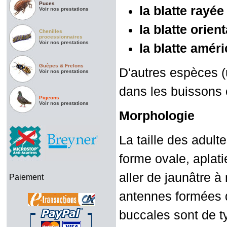
Puces
la blatte rayé
Voir nos prestations
la blatte orien
Chenilles
processionnaires
Voir nos prestations
la blatte amér
Guêpes & Frelons
D'autres espèces (u
Voir nos prestations
dans les buissons 
Pigeons
Voir nos prestations
Morphologie
La taille des adult
forme ovale, aplati
aller de jaunâtre à 
Paiement
antennes formées d
buccales sont de ty