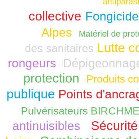
antiparasi
collective
Fongicide
Alpes
Matériel de prot
Lutte c
des sanitaires
rongeurs
Dépigeonnag
protection
Produits co
publique
Points d'ancra
Pulvérisateurs BIRCHM
Sécurité
antinuisibles