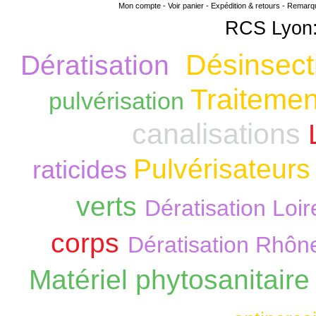
Mon compte
-
Voir panier
-
Expédition & retours
-
Remarque
RCS Lyon:
Désinsect
Dératisation
Traitemen
pulvérisation
canalisations
Pulvérisateurs
raticides
verts
Dératisation Loir
corps
Dératisation Rhôn
Matériel phytosanitair