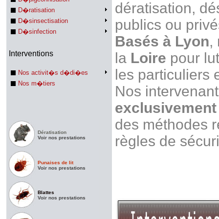
dératisation, dé
D�ratisation
publics ou privé
D�sinsectisation
D�sinfection
Basés à Lyon
,
Interventions
la
Loire
pour lut
les particuliers
Nos activit�s d�di�es
Nos m�tiers
Nos intervenan
exclusivement 
des méthodes r
Dératisation
règles de sécuri
Voir nos prestations
Punaises de lit
Voir nos prestations
Blattes
Voir nos prestations