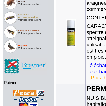
araignée
Puces
Voir nos prestations
commer
Chenilles
CONTENA
processionnaires
Voir nos prestations
CARACTE
Guêpes & Frelons
spectre 
Voir nos prestations
atteigna
utilisat
Pigeons
Voir nos prestations
est très
emploie
Téléchar
Téléchar
...Plus d
Paiement
PERMA
NUISIBLE
habitati