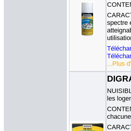
CONTENA
CARACTE
spectre 
atteigna
utilisat
Téléchar
Téléchar
...Plus d
DIGR
NUISIBLE
les loge
CONTENA
chacune
CARACTE