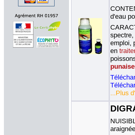
CONTENA
d'eau po
CARACTE
spectre,
emploi, p
en
trait
poissons
punaises
Téléchar
Téléchar
...Plus d
DIGRA
NUISIBLE
araignée