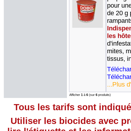
pour une
de 20 g 
rampants
Indispe
les hôte
d'infest
mites, m
tissus, i
Téléchar
Téléchar
...Plus d
Afficher
1
à
6
(sur
6
produits)
Tous les tarifs sont indiqu
Utiliser les biocides avec 