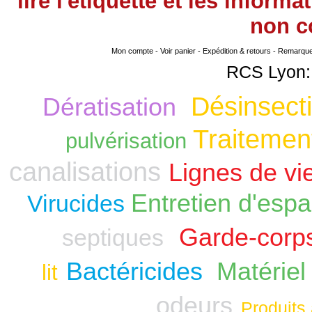
lire l'étiquette et les infor
non
co
Mon compte
-
Voir panier
-
Expédition & retours
-
Remarque s
RCS Lyon:
Désinsecti
Dératisation
Traitement
pulvérisation
canalisations
Lignes de vi
Entretien d'espa
Virucides
Garde-corp
septiques
Bactéricides
Matériel
lit
odeurs
Produits 