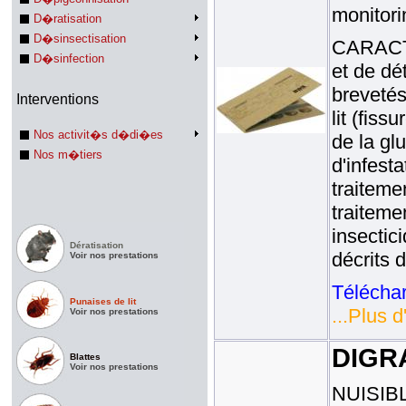
monitori
D�ratisation
D�sinsectisation
CARACTE
D�sinfection
et de dé
brevetés
Interventions
lit (fiss
Nos activit�s d�di�es
de la gl
Nos m�tiers
d'infesta
traitemen
traiteme
insectici
Dératisation
décrits 
Voir nos prestations
Téléchar
Punaises de lit
...Plus d
Voir nos prestations
DIGR
Blattes
Voir nos prestations
NUISIBLE