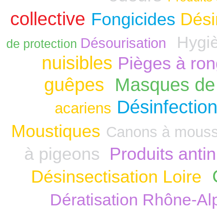
collective
Fongicides
Dési
Hygiè
Désourisation
de protection
nuisibles
Pièges à ro
guêpes
Masques de 
Désinfection
acariens
Moustiques
Canons à mous
à pigeons
Produits anti
Désinsectisation Loire
Dératisation Rhône-Al