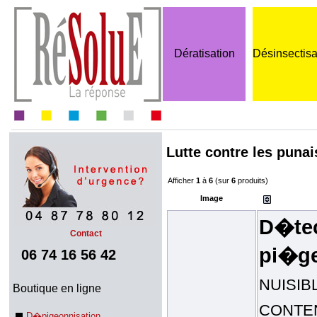
Dératisation
Désinsectisa
Lutte contre les punais
Afficher
1
à
6
(sur
6
produits)
Image
D�tec
Contact
pi�g
06 74 16 56 42
NUISIBLE
Boutique en ligne
CONTENA
D�pigeonnisation