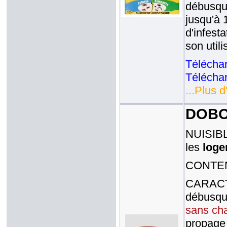
débusqua
jusqu'à 
d'infest
son util
Téléchar
Téléchar
...Plus d
DOBOL
NUISIBLE
les
loge
CONTENA
CARACTE
débusqu
sans cha
propage 