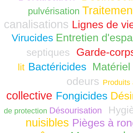
Traitement
pulvérisation
canalisations
Lignes de vi
Entretien d'espa
Virucides
Garde-corp
septiques
Bactéricides
Matériel
lit
odeurs
Produits 
collective
Fongicides
Dési
Hygiè
Désourisation
de protection
nuisibles
Pièges à ro