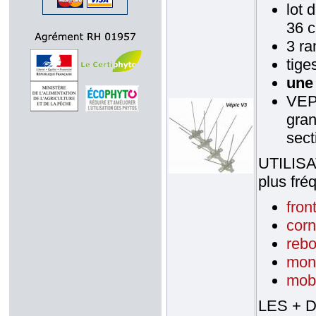
lot 
36 c
3 ra
tige
une 
VEPI
gran
sect
UTILISAT
plus fré
fron
corn
rebo
mon
mobi
LES + D