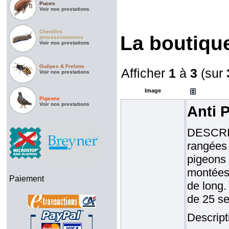
Puces
Voir nos prestations
Chenilles
La boutiqu
processionnaires
Voir nos prestations
Guêpes & Frelons
Afficher
1
à
3
(sur
Voir nos prestations
Image
Pigeons
Voir nos prestations
Anti 
DESCRIP
rangées 
pigeons 
montées 
Paiement
de long.
de 25 se
Descript