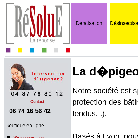
Dératisation
Désinsectisa
La d�pigeo
Notre société est 
protection des bâti
Contact
06 74 16 56 42
tendus...).
Boutique en ligne
Basés à Lyon, nou
D�pigeonnisation