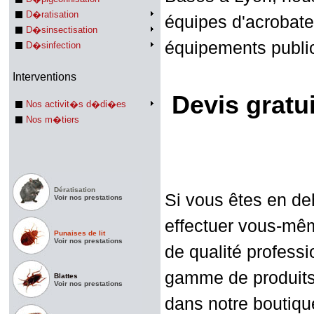
D�ratisation
équipes d'acrobate
D�sinsectisation
équipements public
D�sinfection
Interventions
Devis gratu
Nos activit�s d�di�es
Nos m�tiers
Dératisation
Si vous êtes en de
Voir nos prestations
effectuer vous-mêm
Punaises de lit
Voir nos prestations
de qualité professi
gamme de produits 
Blattes
Voir nos prestations
dans notre boutiqu