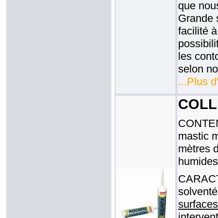
que nous
Grande s
facilité
possibil
les cont
selon no
...Plus d
COLLE
CONTENA
mastic m
mètres d
humides
CARACT
solventé
surface
interven