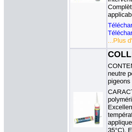
Complèt
applicab
Téléchar
Téléchar
...Plus d
COLLE
CONTENA
neutre p
pigeons
CARACTE
polyméri
Excellen
températ
applique
35°C). E