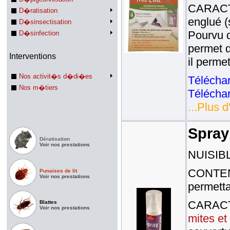
CARACTE
D�ratisation
englué (
D�sinsectisation
Pourvu d
D�sinfection
permet d
Interventions
il perme
Nos activit�s d�di�es
Téléchar
Nos m�tiers
Téléchar
...Plus d
Spray
Dératisation
Voir nos prestations
NUISIBL
CONTENA
Punaises de lit
Voir nos prestations
permetta
CARACTE
Blattes
Voir nos prestations
mites et