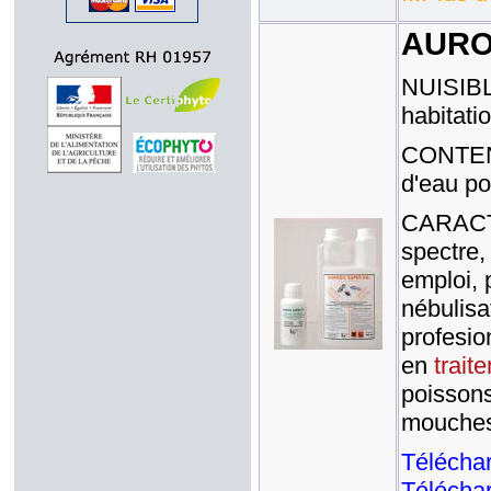
AUROD
NUISIBLE
habitati
CONTENAN
d'eau po
CARACTE
spectre,
emploi, 
nébulisa
profesio
en
trait
poissons
mouches,
Téléchar
Téléchar