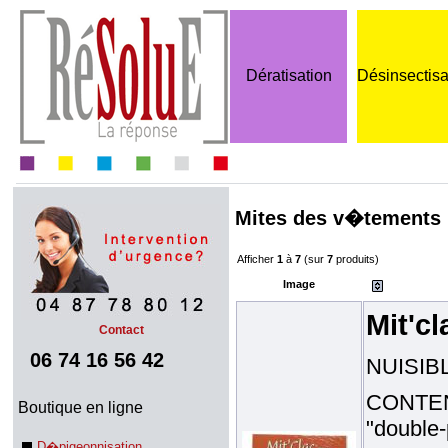
Dératisation
Désinsectisa
Mites des v�tements
Afficher
1
à
7
(sur
7
produits)
Image
Mit'c
Contact
06 74 16 56 42
NUISIBLE
CONTENA
Boutique en ligne
"double-
D�pigeonnisation