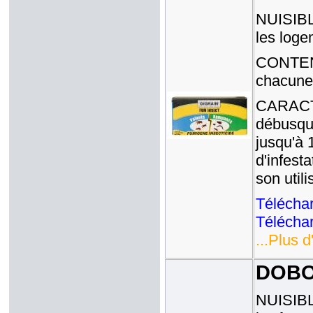
NUISIBLE
les loge
CONTENA
chacune
CARACTE
débusqua
jusqu'à 
d'infest
son util
Téléchar
Téléchar
...Plus d
DOBOL
NUISIBLE