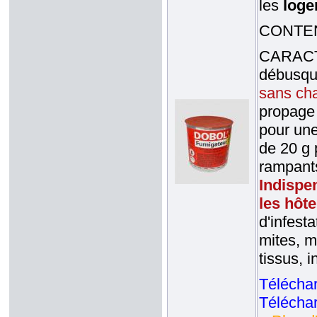
les
loge
CONTENA
CARACTE
débusqu
sans cha
propage 
pour une
de 20 g 
rampants
Indispe
les hôte
d'infest
mites, m
tissus, i
Téléchar
Téléchar