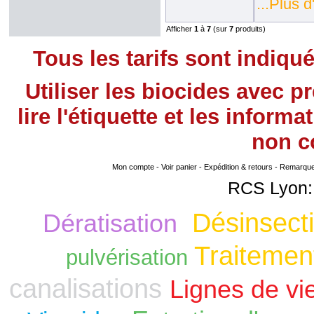
...Plus d
Afficher
1
à
7
(sur
7
produits)
Tous les tarifs sont indiqu
Utiliser les biocides avec 
lire l'étiquette et les infor
non
co
Mon compte
-
Voir panier
-
Expédition & retours
-
Remarque s
RCS Lyon:
Désinsecti
Dératisation
Traitement
pulvérisation
canalisations
Lignes de vi