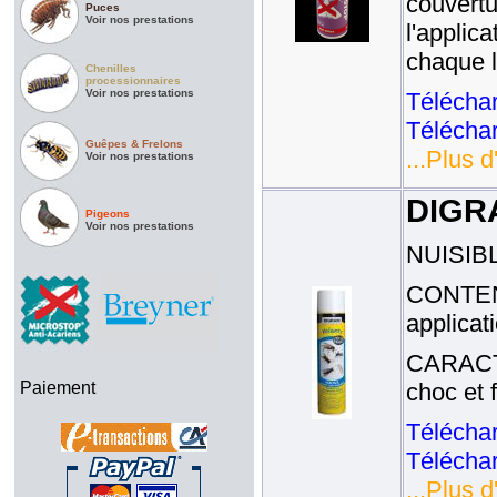
couvertu
Puces
Voir nos prestations
l'applic
chaque l
Chenilles
processionnaires
Voir nos prestations
Téléchar
Téléchar
Guêpes & Frelons
...Plus d
Voir nos prestations
DIGR
Pigeons
Voir nos prestations
NUISIBL
CONTENA
applicat
CARACTE
Paiement
choc et 
Téléchar
Téléchar
...Plus d