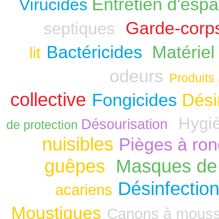
Entretien d'espa
Virucides
Garde-corp
septiques
Bactéricides
Matériel
lit
odeurs
Produits 
collective
Fongicides
Dési
Hygiè
Désourisation
de protection
nuisibles
Pièges à ro
guêpes
Masques de 
Désinfection
acariens
Moustiques
Canons à mous