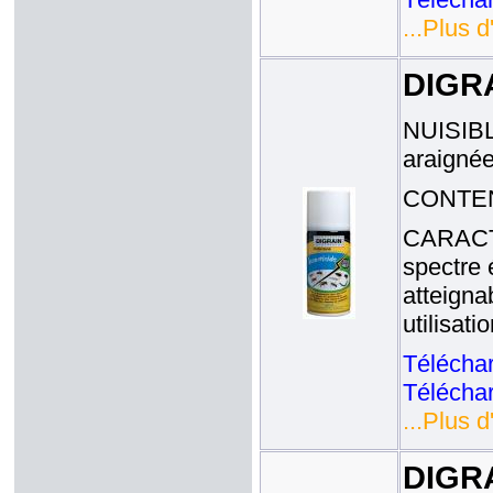
...Plus d
DIGRA
NUISIBLE
araignée
CONTENA
CARACTE
spectre 
atteigna
utilisat
Téléchar
Téléchar
...Plus d
DIGR