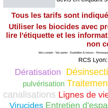
Tous les tarifs sont indiqu
Utiliser les biocides avec 
lire l'étiquette et les infor
non
co
Mon compte
-
Voir panier
-
Expédition & retours
-
Remarque s
RCS Lyon:
Désinsecti
Dératisation
Traitement
pulvérisation
canalisations
Lignes de vi
Entretien d'espa
Virucides