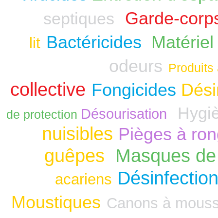
Garde-corp
septiques
Bactéricides
Matériel
lit
odeurs
Produits 
collective
Fongicides
Dési
Hygiè
Désourisation
de protection
nuisibles
Pièges à ro
guêpes
Masques de 
Désinfection
acariens
Moustiques
Canons à mous