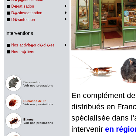
D�ratisation
D�sinsectisation
D�sinfection
Interventions
Nos activit�s d�di�es
Nos m�tiers
Dératisation
Voir nos prestations
En complément des 
Punaises de lit
Voir nos prestations
distribués en Franc
spécialisée dans l'
Blattes
Voir nos prestations
intervenir
en régi