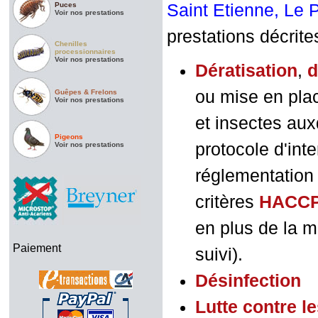
Puces
Saint Etienne, Le 
Voir nos prestations
prestations décrite
Chenilles
processionnaires
Voir nos prestations
Dératisation
,
d
ou mise en plac
Guêpes & Frelons
Voir nos prestations
et insectes aux
Pigeons
protocole d'int
Voir nos prestations
réglementation 
critères
HACC
en plus de la m
Paiement
suivi).
D
ésinfection
Lutte contre l