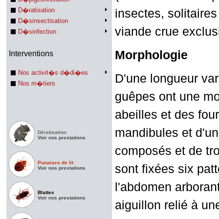
D�ratisation
insectes, solitaire
D�sinsectisation
viande crue exclus
D�sinfection
Morphologie
Interventions
Nos activit�s d�di�es
D'une longueur vari
Nos m�tiers
guêpes ont une mo
abeilles et des fo
mandibules et d'un
Dératisation
Voir nos prestations
composés et de troi
Punaises de lit
sont fixées six pa
Voir nos prestations
l'abdomen arborant
Blattes
Voir nos prestations
aiguillon relié à u