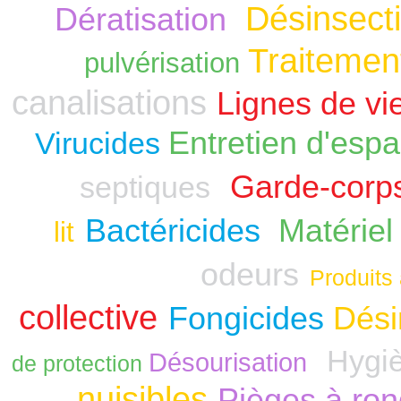
Désinsecti
Dératisation
Traitement
pulvérisation
canalisations
Lignes de vi
Entretien d'espa
Virucides
Garde-corp
septiques
Bactéricides
Matériel
lit
odeurs
Produits 
collective
Fongicides
Dési
Hygiè
Désourisation
de protection
nuisibles
Pièges à ro