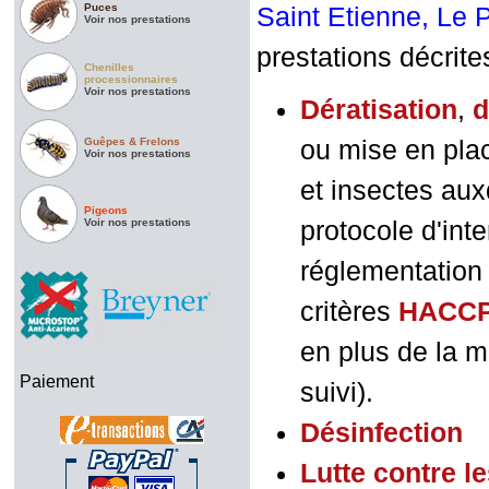
Puces
Saint Etienne, Le 
Voir nos prestations
prestations décrite
Chenilles
processionnaires
Voir nos prestations
Dératisation
,
d
Guêpes & Frelons
ou mise en plac
Voir nos prestations
et insectes aux
Pigeons
Voir nos prestations
protocole d'int
réglementation 
critères
HACC
en plus de la m
Paiement
suivi).
D
ésinfection
Lutte contre l