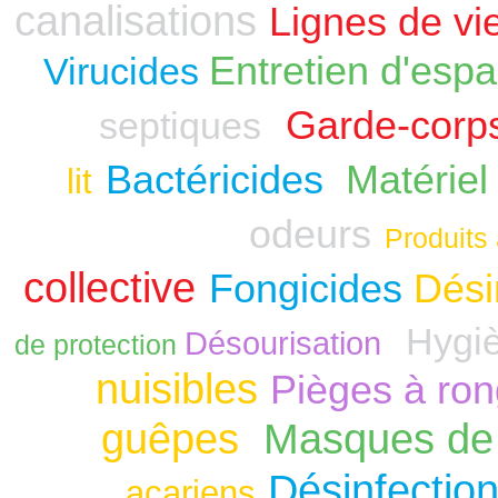
canalisations
Lignes de vi
Entretien d'espa
Virucides
Garde-corp
septiques
Bactéricides
Matériel
lit
odeurs
Produits 
collective
Fongicides
Dési
Hygiè
Désourisation
de protection
nuisibles
Pièges à ro
guêpes
Masques de 
Désinfection
acariens