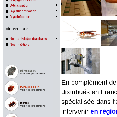
D�ratisation
D�sinsectisation
D�sinfection
Interventions
Nos activit�s d�di�es
Nos m�tiers
Dératisation
Voir nos prestations
En complément des 
Punaises de lit
Voir nos prestations
distribués en Franc
spécialisée dans l'
Blattes
Voir nos prestations
intervenir
en régi