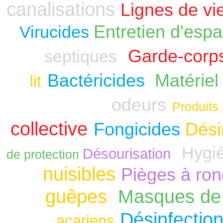
canalisations
Lignes de vi
Entretien d'espa
Virucides
Garde-corp
septiques
Bactéricides
Matériel
lit
odeurs
Produits 
collective
Fongicides
Dési
Hygiè
Désourisation
de protection
nuisibles
Pièges à ro
guêpes
Masques de 
Désinfection
acariens