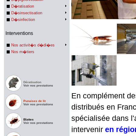
D�ratisation
D�sinsectisation
D�sinfection
Interventions
Nos activit�s d�di�es
Nos m�tiers
Dératisation
Voir nos prestations
En complément des 
Punaises de lit
Voir nos prestations
distribués en Franc
spécialisée dans l'
Blattes
Voir nos prestations
intervenir
en régi