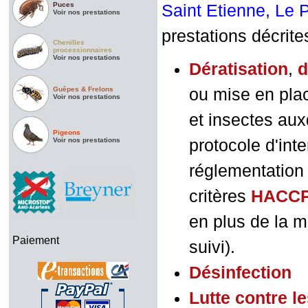
Puces
Saint Etienne, Le 
Voir nos prestations
prestations décrite
Chenilles
processionnaires
Voir nos prestations
Dératisation
,
d
Guêpes & Frelons
ou mise en plac
Voir nos prestations
et insectes aux
Pigeons
Voir nos prestations
protocole d'int
réglementation 
critères
HACC
en plus de la m
Paiement
suivi).
D
ésinfection
Lutte contre l