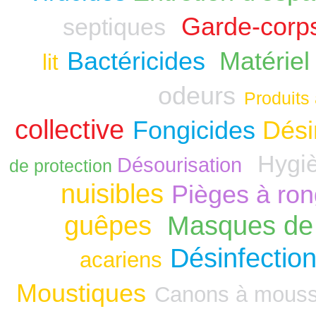
Garde-corp
septiques
Bactéricides
Matériel
lit
odeurs
Produits 
collective
Fongicides
Dési
Hygiè
Désourisation
de protection
nuisibles
Pièges à ro
guêpes
Masques de 
Désinfection
acariens
Moustiques
Canons à mous