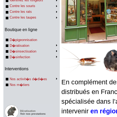
Identifiez les rongeurs
Contre les souris
Contre les rats
Contre les taupes
Boutique en ligne
D�pigeonnisation
D�ratisation
D�sinsectisation
D�sinfection
Interventions
Nos activit�s d�di�es
En complément des 
Nos m�tiers
distribués en Franc
spécialisée dans l'
intervenir
en régi
Dératisation
Voir nos prestations