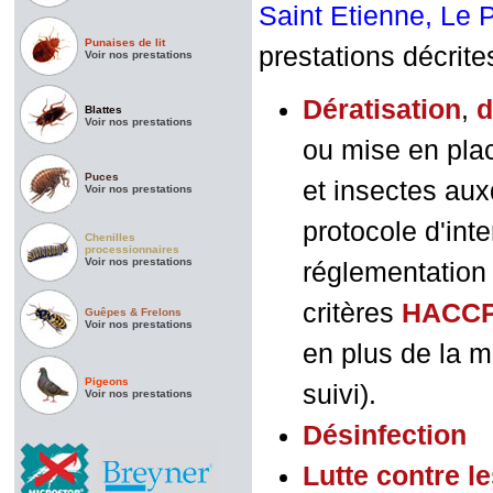
Saint Etienne, Le 
Punaises de lit
prestations décrite
Voir nos prestations
Dératisation
,
d
Blattes
Voir nos prestations
ou mise en plac
Puces
et insectes aux
Voir nos prestations
protocole d'int
Chenilles
processionnaires
Voir nos prestations
réglementation 
critères
HACC
Guêpes & Frelons
Voir nos prestations
en plus de la m
Pigeons
suivi).
Voir nos prestations
D
ésinfection
Lutte contre l