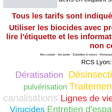
Tous les tarifs sont indiqu
Utiliser les biocides avec 
lire l'étiquette et les infor
non
co
Mon compte
-
Voir panier
-
Expédition & retours
-
Remarque s
RCS Lyon:
Désinsecti
Dératisation
Traitement
pulvérisation
canalisations
Lignes de vi
Entretien d'espa
Virucides