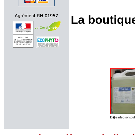
La boutique
D�sinfection pub