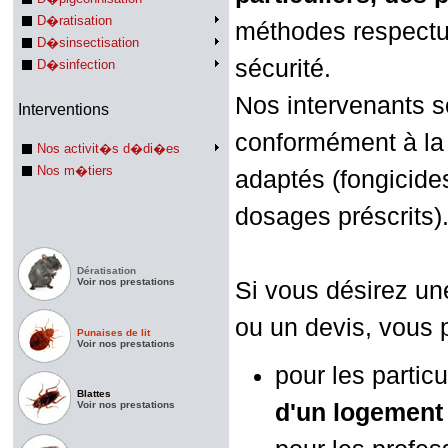
D�ratisation
méthodes respectu
D�sinsectisation
sécurité.
D�sinfection
Nos intervenants so
Interventions
conformément à la 
Nos activit�s d�di�es
Nos m�tiers
adaptés (fongicides
dosages préscrits)
Dératisation
Voir nos prestations
Si vous désirez une
ou un devis, vous 
Punaises de lit
Voir nos prestations
pour les particul
Blattes
Voir nos prestations
d'un logement