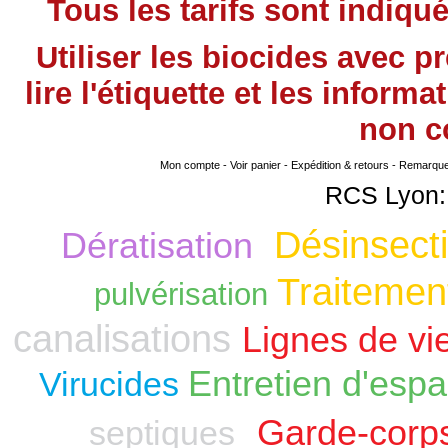
Tous les tarifs sont indiqu
Utiliser les biocides avec 
lire l'étiquette et les infor
non
co
Mon compte
-
Voir panier
-
Expédition & retours
-
Remarque s
RCS Lyon:
Désinsecti
Dératisation
Traitement
pulvérisation
canalisations
Lignes de vi
Entretien d'espa
Virucides
Garde-corp
septiques