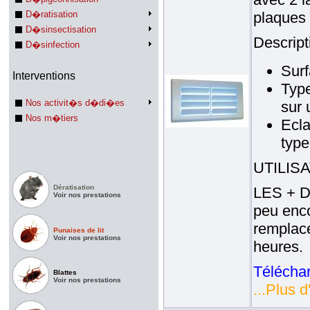
D�ratisation
plaques
D�sinsectisation
Descript
D�sinfection
Surf
Interventions
Type
Nos activit�s d�di�es
sur 
Nos m�tiers
Ecla
type
UTILISAT
Dératisation
LES + DE
Voir nos prestations
peu enco
remplace
Punaises de lit
Voir nos prestations
heures.
Téléchar
Blattes
Voir nos prestations
...Plus d