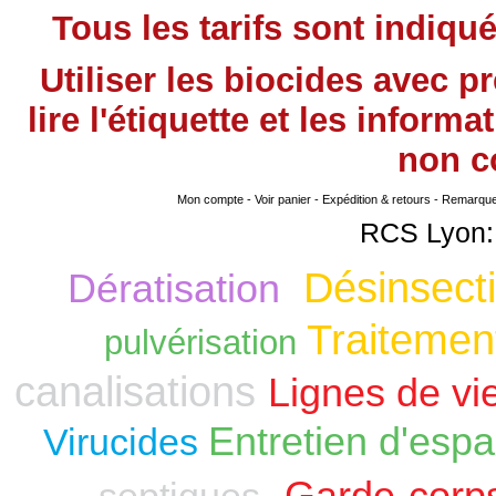
Tous les tarifs sont indiqu
Utiliser les biocides avec 
lire l'étiquette et les infor
non
co
Mon compte
-
Voir panier
-
Expédition & retours
-
Remarque s
RCS Lyon:
Désinsecti
Dératisation
Traitement
pulvérisation
canalisations
Lignes de vi
Entretien d'espa
Virucides