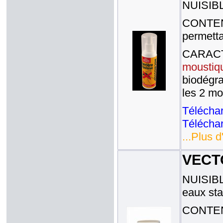
NUISIBL
CONTENA
permetta
CARACTE
moustiq
biodégra
les 2 mo
Téléchar
Téléchar
...Plus d
VECT
NUISIBL
eaux sta
CONTENA