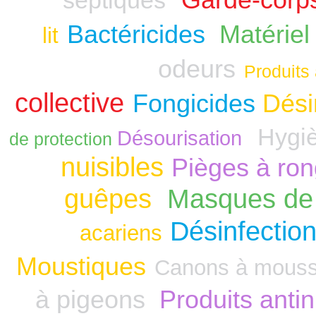
Garde-corp
septiques
Bactéricides
Matériel
lit
odeurs
Produits 
collective
Fongicides
Dési
Hygiè
Désourisation
de protection
nuisibles
Pièges à ro
guêpes
Masques de 
Désinfection
acariens
Moustiques
Canons à mous
à pigeons
Produits anti