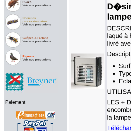
Puces
D�sin
Voir nos prestations
lampe
Chenilles
processionnaires
Voir nos prestations
DESCRIP
laqué à
Guêpes & Frelons
Voir nos prestations
livré av
Descript
Pigeons
Voir nos prestations
Surf
Type
Ecla
UTILISAT
LES + D
Paiement
encombra
la lampe
Téléchar