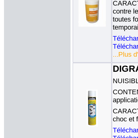
CARACT
contre l
toutes 
temporai
Téléchar
Téléchar
...Plus d
DIGR
NUISIBL
CONTENA
applicat
CARACTE
choc et 
Téléchar