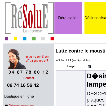
Dératisation
Désinsectisa
Lutte contre le moust
Afficher
1
à
9
(sur
9
produits)
Image
D�sin
Contact
lampe
06 74 16 56 42
DESCRIP
Boutique en ligne
plaques 
avec 2 l
D�pigeonnisation