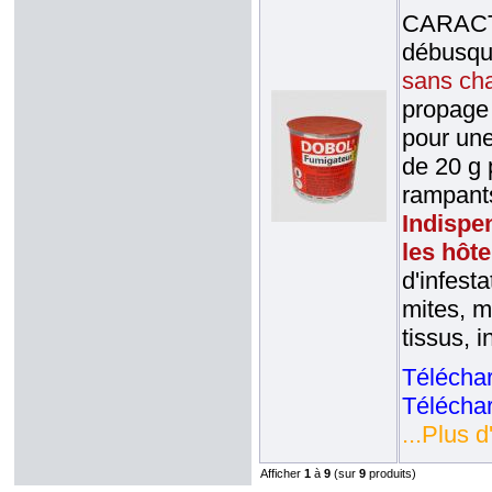
CARACTE
débusqu
sans cha
propage 
pour une
de 20 g 
rampants
Indispe
les hôte
d'infest
mites, m
tissus, i
Téléchar
Téléchar
...Plus d
Afficher
1
à
9
(sur
9
produits)