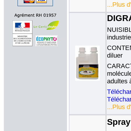
...Plus d
DIGR
NUISIBLE
industrie
CONTENA
diluer
CARACTE
molécule
adultes 
Téléchar
Téléchar
...Plus d
Spra