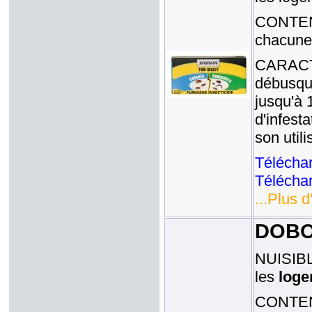
CONTENA
chacune
CARACTE
débusqua
jusqu'à 
d'infest
son util
Téléchar
Téléchar
...Plus d
DOBOL
NUISIBLE
les
loge
CONTENA